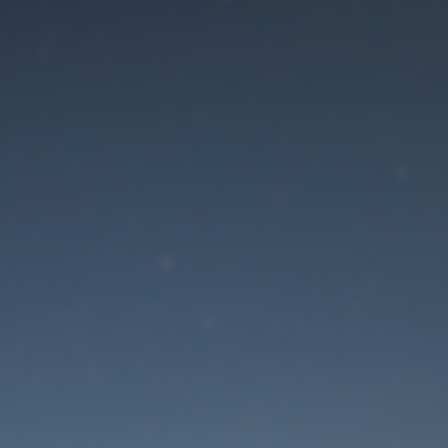
Der Wartungsmodus is
eingeschaltet
Die Website ist in Kürze wieder erreichbar
Passwort zurücksetzen