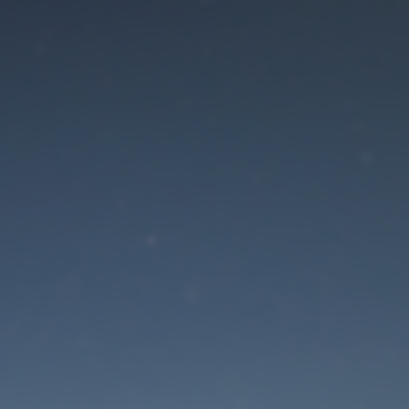
Der Wartungsmodus is
eingeschaltet
Die Website ist in Kürze wieder erreichbar
Passwort zurücksetzen