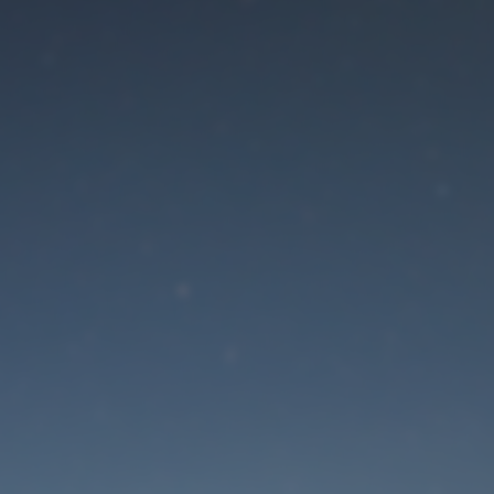
Der Wartungsmodus is
eingeschaltet
Die Website ist in Kürze wieder erreichbar
Passwort zurücksetzen