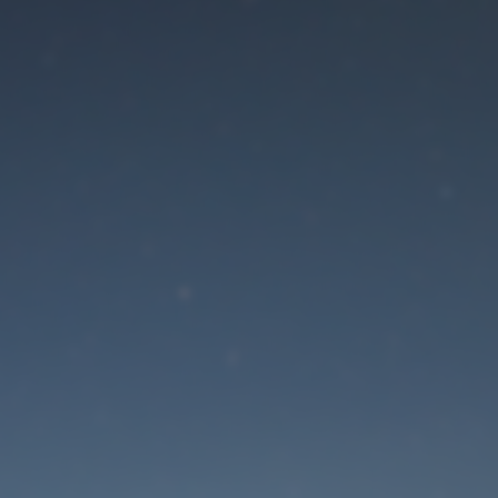
Der Wartungsmodus is
eingeschaltet
Die Website ist in Kürze wieder erreichbar
Passwort zurücksetzen