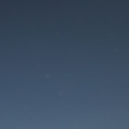
Der Wartungsmodus is
eingeschaltet
Die Website ist in Kürze wieder erreichbar
Passwort zurücksetzen