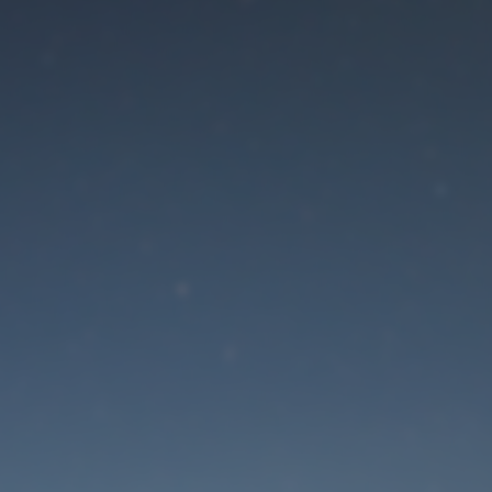
Der Wartungsmodus is
eingeschaltet
Die Website ist in Kürze wieder erreichbar
Passwort zurücksetzen