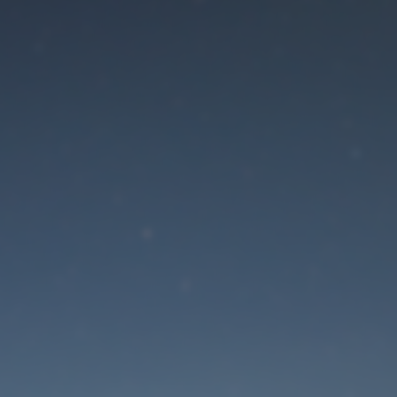
Der Wartungsmodus is
eingeschaltet
Die Website ist in Kürze wieder erreichbar
Passwort zurücksetzen