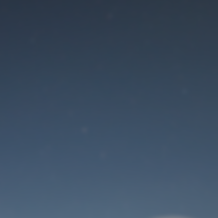
Der Wartungsmodus
ist eingeschaltet
Die Website ist in Kürze wieder erreichbar
Benutzeranmeldung