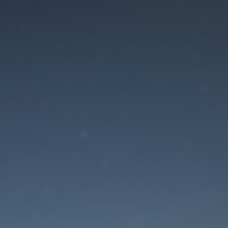
Der Wartungsmodus is
eingeschaltet
Die Website ist in Kürze wieder erreichbar
Passwort zurücksetzen