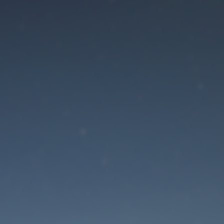
Der Wartungsmodus is
eingeschaltet
Die Website ist in Kürze wieder erreichbar
Passwort zurücksetzen