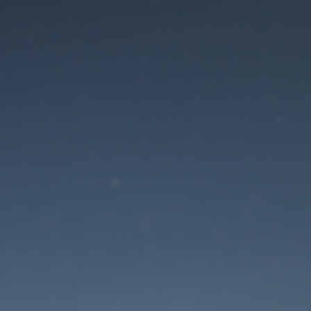
Der Wartungsmodus is
eingeschaltet
Die Website ist in Kürze wieder erreichbar
Passwort zurücksetzen