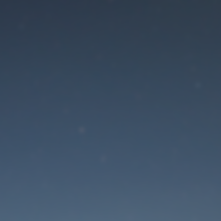
Der Wartungsmodus is
eingeschaltet
Die Website ist in Kürze wieder erreichbar
Passwort zurücksetzen