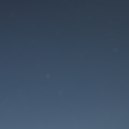
Der Wartungsmodus is
eingeschaltet
Die Website ist in Kürze wieder erreichbar
Passwort zurücksetzen