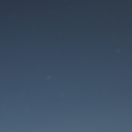
Der Wartungsmodus is
eingeschaltet
Die Website ist in Kürze wieder erreichbar
Passwort zurücksetzen