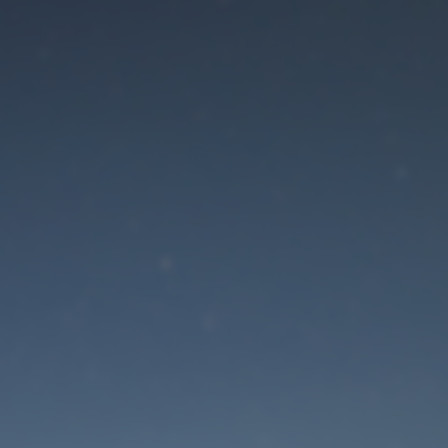
Der Wartungsmodus is
eingeschaltet
Die Website ist in Kürze wieder erreichbar
Passwort zurücksetzen