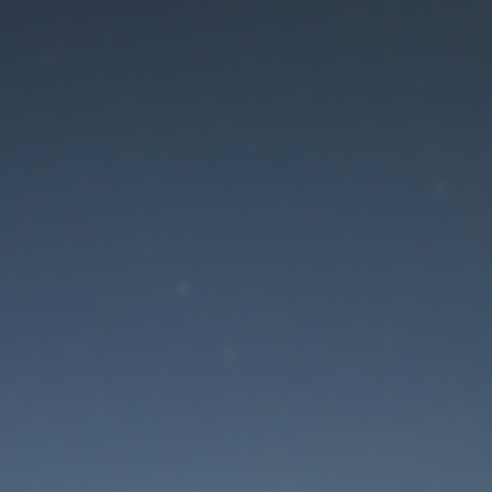
Der Wartungsmodus is
eingeschaltet
Die Website ist in Kürze wieder erreichbar
Passwort zurücksetzen