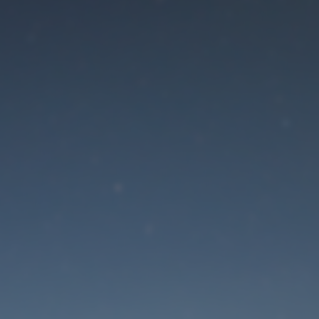
Der Wartungsmodus is
eingeschaltet
Die Website ist in Kürze wieder erreichbar
Passwort zurücksetzen