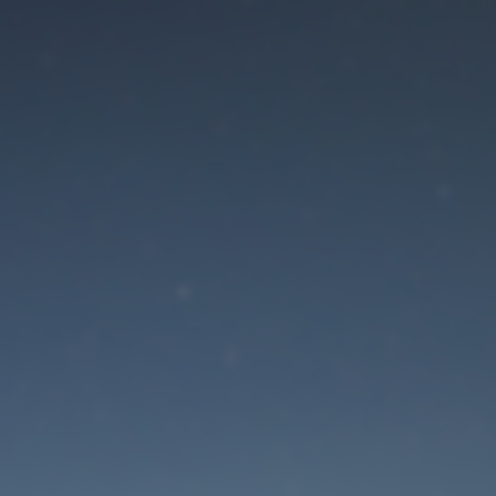
Der Wartungsmodus is
eingeschaltet
Die Website ist in Kürze wieder erreichbar
Passwort zurücksetzen