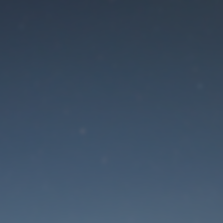
Der Wartungsmodus is
eingeschaltet
Die Website ist in Kürze wieder erreichbar
Passwort zurücksetzen