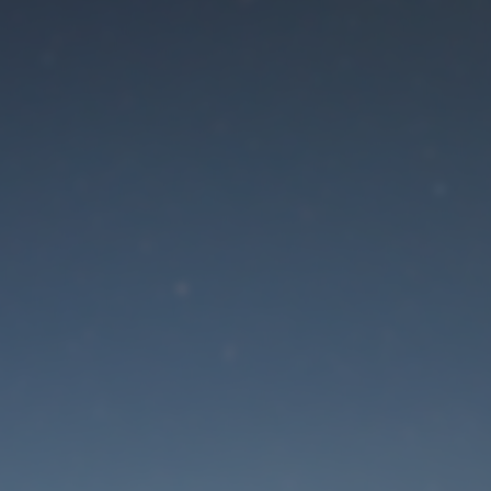
Der Wartungsmodus is
eingeschaltet
Die Website ist in Kürze wieder erreichbar
Passwort zurücksetzen