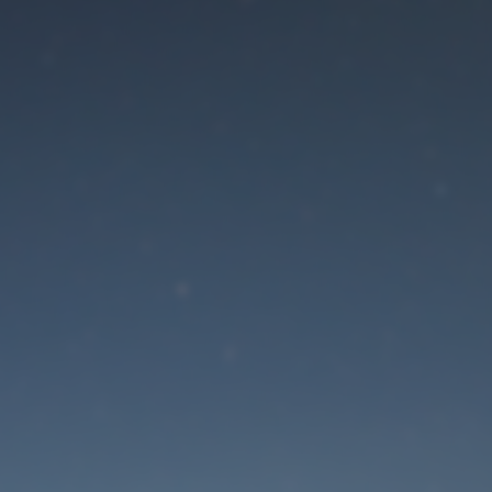
Der Wartungsmodus is
eingeschaltet
Die Website ist in Kürze wieder erreichbar
Passwort zurücksetzen