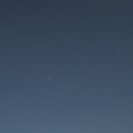
Der Wartungsmodus is
eingeschaltet
Die Website ist in Kürze wieder erreichbar
Passwort zurücksetzen