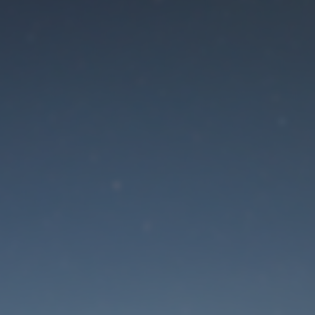
Der Wartungsmodus is
eingeschaltet
Die Website ist in Kürze wieder erreichbar
Passwort zurücksetzen