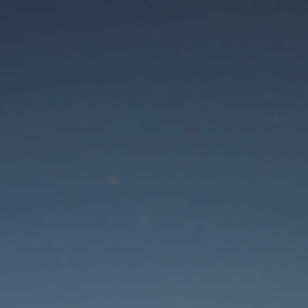
Der Wartungsmodus is
eingeschaltet
Die Website ist in Kürze wieder erreichbar
Passwort zurücksetzen