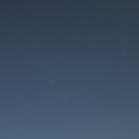
Der Wartungsmodus is
eingeschaltet
Die Website ist in Kürze wieder erreichbar
Passwort zurücksetzen