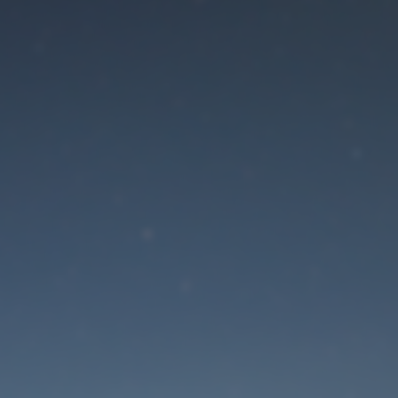
Der Wartungsmodus is
eingeschaltet
Die Website ist in Kürze wieder erreichbar
Passwort zurücksetzen