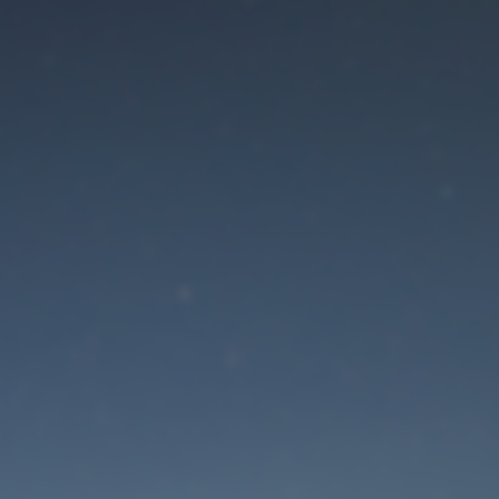
Der Wartungsmodus is
eingeschaltet
Die Website ist in Kürze wieder erreichbar
Passwort zurücksetzen