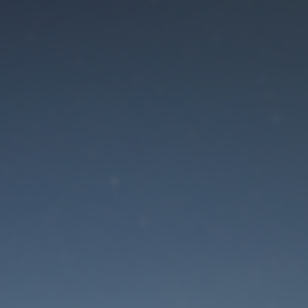
Der Wartungsmodus is
eingeschaltet
Die Website ist in Kürze wieder erreichbar
Passwort zurücksetzen