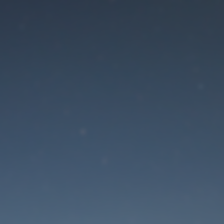
Der Wartungsmodus is
eingeschaltet
Die Website ist in Kürze wieder erreichbar
Passwort zurücksetzen