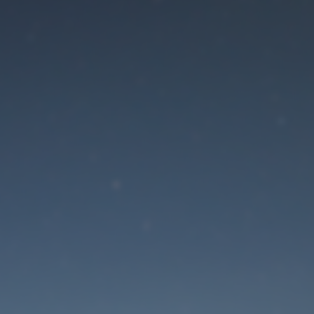
Der Wartungsmodus is
eingeschaltet
Die Website ist in Kürze wieder erreichbar
Passwort zurücksetzen