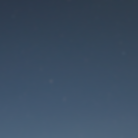
Der Wartungsmodus is
eingeschaltet
Die Website ist in Kürze wieder erreichbar
Passwort zurücksetzen