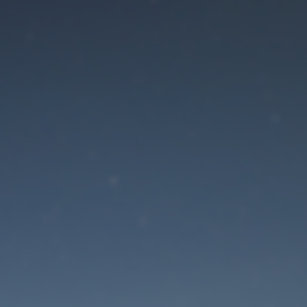
Der Wartungsmodus is
eingeschaltet
Die Website ist in Kürze wieder erreichbar
Passwort zurücksetzen