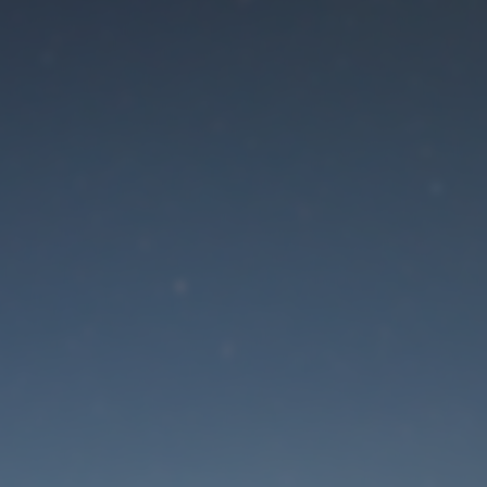
Der Wartungsmodus is
eingeschaltet
Die Website ist in Kürze wieder erreichbar
Passwort zurücksetzen