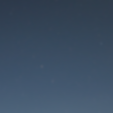
Der Wartungsmodus is
eingeschaltet
Die Website ist in Kürze wieder erreichbar
Passwort zurücksetzen