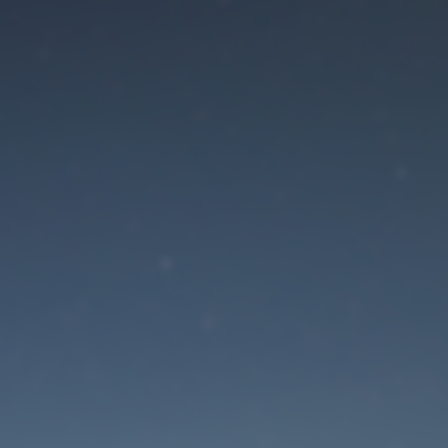
Der Wartungsmodus is
eingeschaltet
Die Website ist in Kürze wieder erreichbar
Passwort zurücksetzen