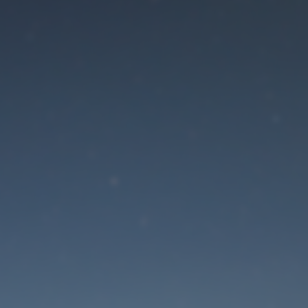
Der Wartungsmodus is
eingeschaltet
Die Website ist in Kürze wieder erreichbar
Passwort zurücksetzen