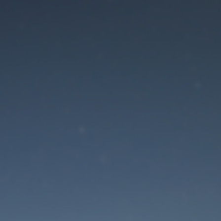
Der Wartungsmodus is
eingeschaltet
Die Website ist in Kürze wieder erreichbar
Passwort zurücksetzen