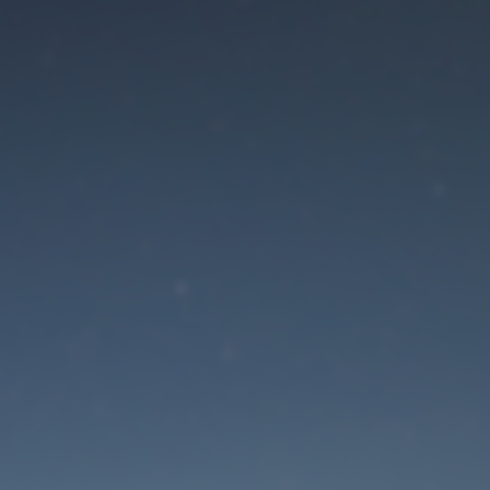
Der Wartungsmodus is
eingeschaltet
Die Website ist in Kürze wieder erreichbar
Passwort zurücksetzen