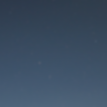
Der Wartungsmodus is
eingeschaltet
Die Website ist in Kürze wieder erreichbar
Passwort zurücksetzen