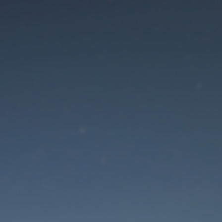
Der Wartungsmodus is
eingeschaltet
Die Website ist in Kürze wieder erreichbar
Passwort zurücksetzen