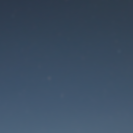
Der Wartungsmodus is
eingeschaltet
Die Website ist in Kürze wieder erreichbar
Passwort zurücksetzen