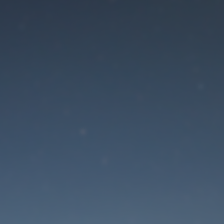
Der Wartungsmodus is
eingeschaltet
Die Website ist in Kürze wieder erreichbar
Passwort zurücksetzen