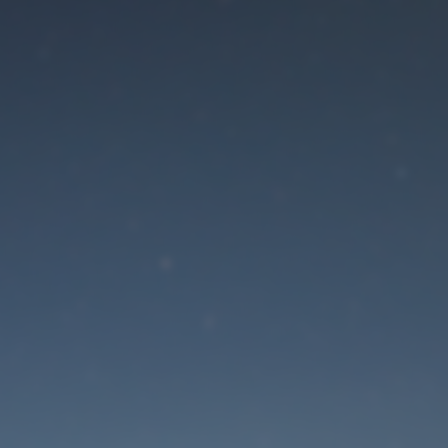
Der Wartungsmodus is
eingeschaltet
Die Website ist in Kürze wieder erreichbar
Passwort zurücksetzen