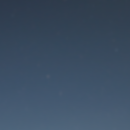
Der Wartungsmodus is
eingeschaltet
Die Website ist in Kürze wieder erreichbar
Passwort zurücksetzen