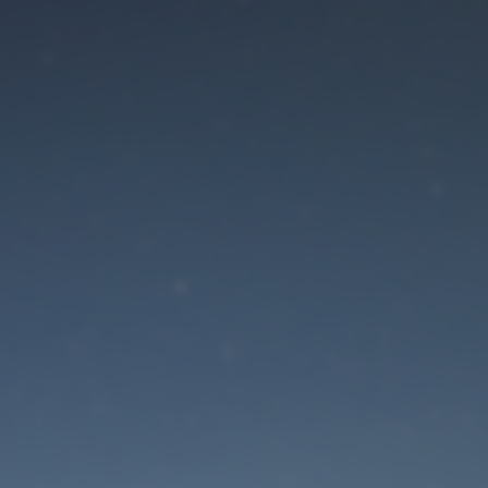
Der Wartungsmodus is
eingeschaltet
Die Website ist in Kürze wieder erreichbar
Passwort zurücksetzen