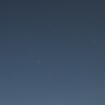
Der Wartungsmodus is
eingeschaltet
Die Website ist in Kürze wieder erreichbar
Passwort zurücksetzen