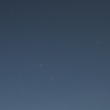
Der Wartungsmodus is
eingeschaltet
Die Website ist in Kürze wieder erreichbar
Passwort zurücksetzen