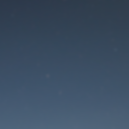
Der Wartungsmodus is
eingeschaltet
Die Website ist in Kürze wieder erreichbar
Passwort zurücksetzen