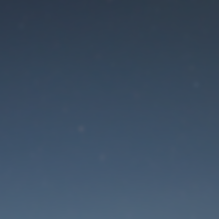
Der Wartungsmodus is
eingeschaltet
Die Website ist in Kürze wieder erreichbar
Passwort zurücksetzen