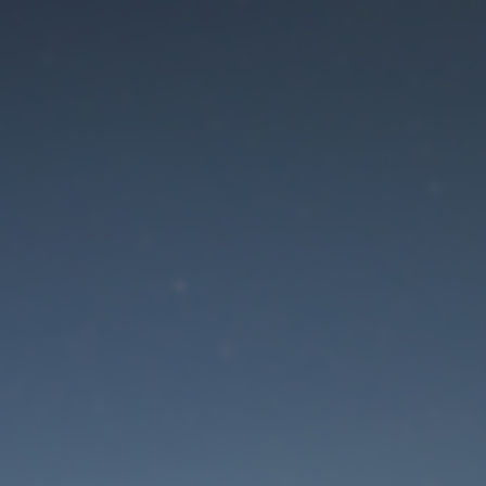
Der Wartungsmodus is
eingeschaltet
Die Website ist in Kürze wieder erreichbar
Passwort zurücksetzen